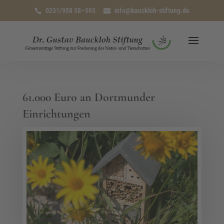
0231/958 58–593
info@bauckloh-stiftung.de
61.000 Euro an Dortmunder
Einrichtungen