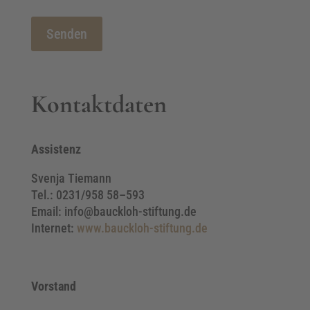
Bitte
lasse
dieses
Kontaktdaten
Feld
leer.
Assistenz
Svenja Tiemann
Tel.: 0231/958 58–593
Email: info@bauckloh-stiftung.de
Internet:
www.bauckloh-stiftung.de
Vorstand