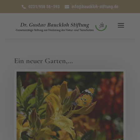
0231/958 58–593
info@bauckloh-stiftung.de
Ein neuer Garten,…