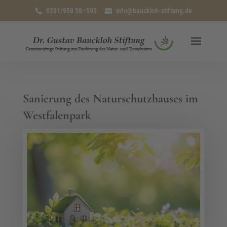
0231/958 58–593
info@bauckloh-stiftung.de
Sanierung des Naturschutzhauses im
Westfalenpark